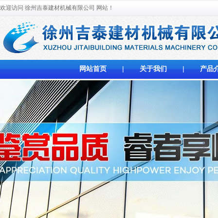
欢迎访问 徐州吉泰建材机械有限公司
网站！
网站首页
|
关于我们
|
产品