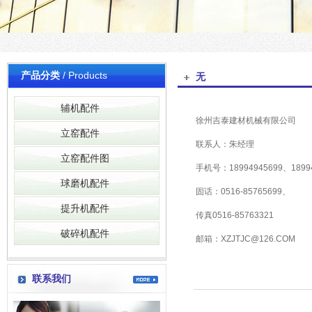
产品分类
/ Products
无
辅机配件
徐州吉泰建材机械有限公司
立窑配件
联系人：朱经理
立窑配件图
手机号：18994945699、18994
球磨机配件
固话：0516-85765699、
提升机配件
传真0516-85763321
破碎机配件
邮箱：XZJTJC@126.COM
联系我们