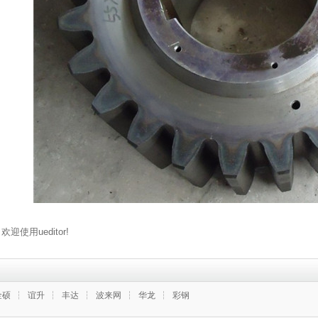
欢迎使用ueditor!
金硕
┆
谊升
┆
丰达
┆
波来网
┆
华龙
┆
彩钢