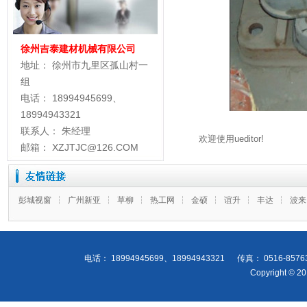
徐州吉泰建材机械有限公司
地址： 徐州市九里区孤山村一
组
电话： 18994945699、
18994943321
联系人： 朱经理
欢迎使用ueditor!
邮箱： XZJTJC@126.COM
彭城视窗
┆
广州新亚
┆
草柳
┆
热工网
┆
金硕
┆
谊升
┆
丰达
┆
波
电话： 18994945699、18994943321 传真： 0516-
Copyright