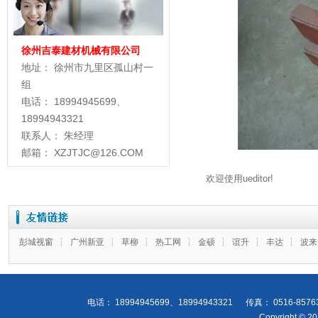
徐州吉泰建材机械有限公司
地址： 徐州市九里区孤山村一
组
电话： 18994945699、
18994943321
联系人： 朱经理
邮箱： XZJTJC@126.COM
欢迎使用ueditor!
彭城视窗
┆
广州新亚
┆
草柳
┆
热工网
┆
金硕
┆
谊升
┆
丰达
┆
波
电话： 18994945699、18994943321 传真： 0516-
Copyright